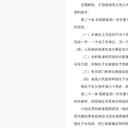
交通枢纽、大型旅游景点等公
便利条件。
第二十条 在国家提倡一对夫
列优待：
（一）从领证之月起到子女十
负担一半；一方有工作单位，另一
（镇）人民政府或者街道办事处支
（二）农村集体经济组织分配
业等方面，对独生子女家庭给予照
（三）有关部门和单位根据实
（四）各级人民政府和独生子
独生子女父母年满六十周岁，
第二十一条 国家提倡一对夫
的年龄时，按照规定享受相关奖励
计划生育特困家庭和获得《独
府兴建的养老机构应当优先保障服
独生子女伤残、死亡家庭确定帮扶