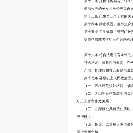
第十二条 提倡适龄婚育、优生
依法收养的子女和再婚夫妻再
第十三条 已生育三个子女的
第十四条 禁止歧视、虐待生
第十五条 卫生健康主管部门按
提倡孕前或者孕初三个月内办
第十六条 符合法定生育条件
符合法定生育条件的夫妻，在
产假、护理假和育儿假视为出
第十七条 县级以上人民政府
（一）严格规范校外培训，减
（二）为因生育中断就业的女
职工工作和家庭关系；
（三）在配租公共租赁住房时
当照顾；
（四）指导、监督用人单位做
医疗费用负担；